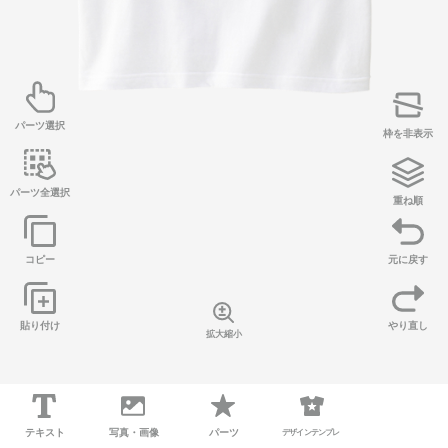
パーツ選択
枠を非表示
パーツ全選択
重ね順
コピー
元に戻す
貼り付け
やり直し
拡大縮小
下へ移動
閉じる
テキスト
写真・画像
パーツ
デザインテンプレ