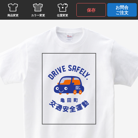
お問合
保存
ご注文
上へ移動
商品変更
カラー変更
位置変更