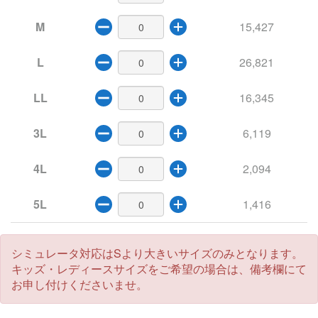
M
15,427
L
26,821
パーツ選択
枠を非表示
LL
16,345
3L
6,119
パーツ全選択
重ね順
4L
2,094
コピー
元に戻す
5L
1,416
貼り付け
やり直し
拡大縮小
シミュレータ対応はSより大きいサイズのみとなります。
キッズ・レディースサイズをご希望の場合は、備考欄にて
お申し付けくださいませ。
下へ移動
閉じる
テキスト
写真・画像
パーツ
ナンバリング
デザインテンプレ