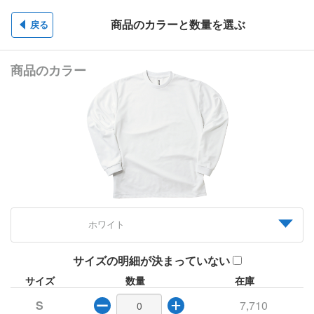
お問合
保存
商品のカラーと数量を選ぶ
戻る
ご注文
上へ移動
商品変更
カラー変更
位置変更
商品のカラー
ホワイト
サイズの明細が決まっていない
サイズ
数量
在庫
S
7,710