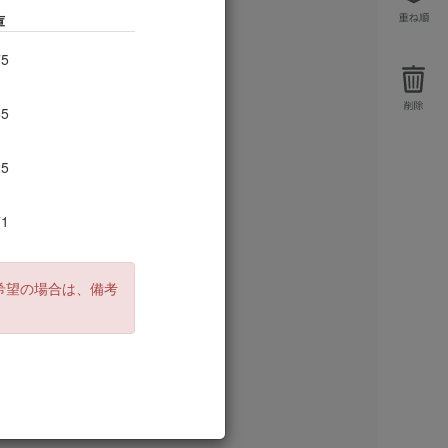
庫
75
65
25
71
55
希望の場合は、備考