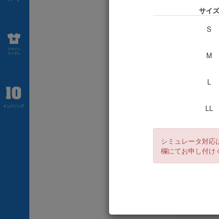
サイ
S
M
L
LL
3L
シミュレータ対応
欄にてお申し付け